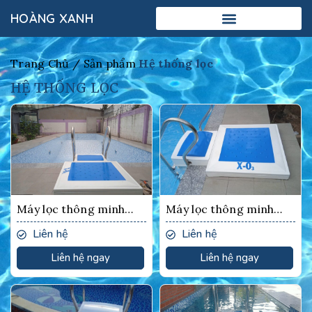
HOÀNG XANH
Trang Chủ /
Sản phẩm
Hệ thống lọc
HỆ THỐNG LỌC
Máy lọc thông minh
Máy lọc thông minh
XO3
XO3
Liên hệ
Liên hệ
Liên hệ ngay
Liên hệ ngay