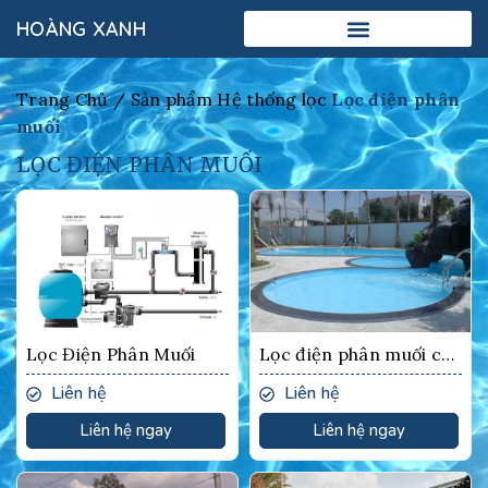
HOÀNG XANH
Trang Chủ /
Sản phẩm
Hệ thống lọc
Lọc điện phân
muối
LỌC ĐIỆN PHÂN MUỐI
Lọc Điện Phân Muối
Lọc điện phân muối có
đường ống, không sử
Liên hệ
Liên hệ
dụng hóa chất
Liên hệ ngay
Liên hệ ngay