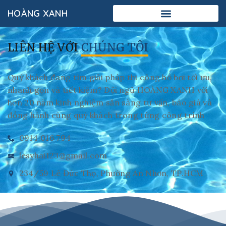
HOÀNG XANH
LIÊN HỆ VỚI
CHÚNG TÔI
Quý khách đang tìm giải pháp thi công hồ bơi tối ưu,
nhanh gọn và tiết kiệm? Đội ngũ HOÀNG XANH với
hơn 20 năm kinh nghiệm sẵn sàng tư vấn, báo giá và
đồng hành cùng quý khách trong từng công trình
0914 016 794
lesyhai123@gmail.com
234/59 Lê Đức Thọ, Phường An Nhơn, TP.HCM